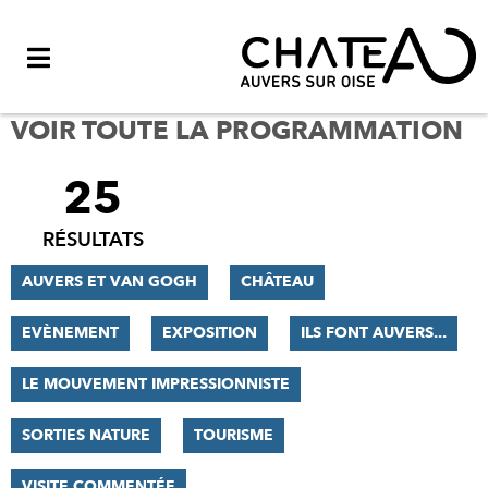
Menu
VOIR TOUTE LA PROGRAMMATION
25
FILTRER
LES
RÉSULTATS
RÉSULTATS
AUVERS ET VAN GOGH
CHÂTEAU
EVÈNEMENT
EXPOSITION
ILS FONT AUVERS...
LE MOUVEMENT IMPRESSIONNISTE
SORTIES NATURE
TOURISME
VISITE COMMENTÉE