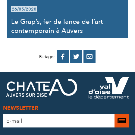
26/05/2020
Le Grap’s, fer de lance de l’art
contemporain à Auvers
PARTAGER
PARTAGER
PARTAGER



Partager
SUR
SUR
PAR
FACEBOOK
TWITTER
E-
MAIL
NEWSLETTER
Adresse
Je

e-
m’
mail