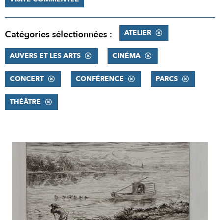
ATELIER
Catégories sélectionnées :
AUVERS ET LES ARTS
CINÉMA
CONCERT
CONFÉRENCE
PARCS
THÉÂTRE
RÉSULTATS