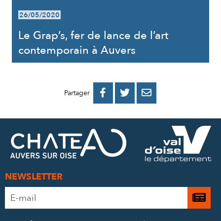
26/05/2020
Le Grap’s, fer de lance de l’art
contemporain à Auvers
PARTAGER
PARTAGER
PARTAGER



Partager
SUR
SUR
PAR
FACEBOOK
TWITTER
E-
MAIL
NEWSLETTER
Adresse
Je

e-
m’
mail