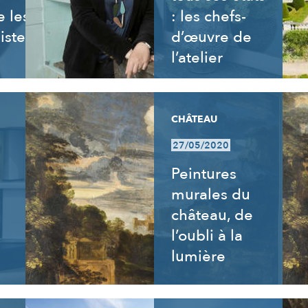
 les
: les chefs-
istes
d’œuvre de
l’atelier
CHÂTEAU
27/05/2020
s
Peintures
murales du
château, de
l’oubli à la
lumière