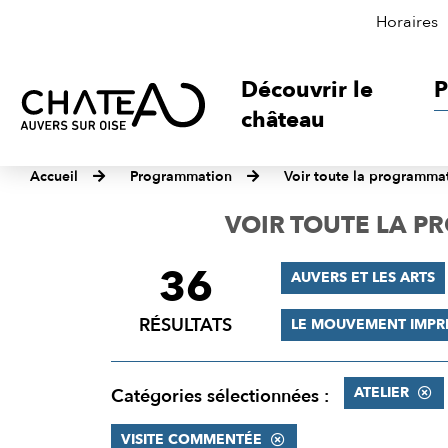
Horaires
Découvrir le
P
château
Accueil
Programmation
Voir toute la programma
VOIR TOUTE LA 
36
FILTRER
AUVERS ET LES ARTS
LES
RÉSULTATS
LE MOUVEMENT IMPR
RÉSULTATS
ATELIER
Catégories sélectionnées :
VISITE COMMENTÉE