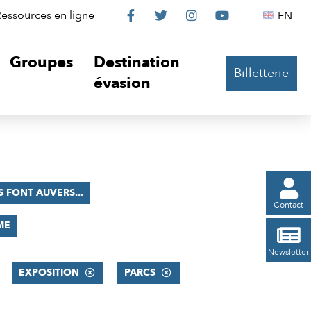
Le
Le
Le
Le
Englis
essources en ligne
EN




Château
Château
Château
Château
Groupes
Destination
Billetterie
sur
sur
sur
sur
évasion
Facebook
Twitter
Instagram
YouTube

LS FONT AUVERS...
Contact
ME

Newsletter
EXPOSITION
PARCS