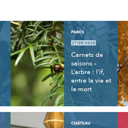
PARCS
27/05/2020
Carnets de
saisons –
L’arbre : l’if,
entre la vie et
la mort
CHÂTEAU