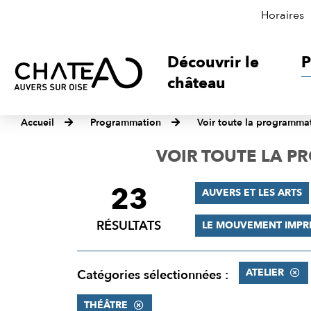
Horaires
Découvrir le
P
château
Accueil
Programmation
Voir toute la programma
VOIR TOUTE LA 
23
FILTRER
AUVERS ET LES ARTS
LES
RÉSULTATS
LE MOUVEMENT IMPR
RÉSULTATS
ATELIER
Catégories sélectionnées :
THÉÂTRE