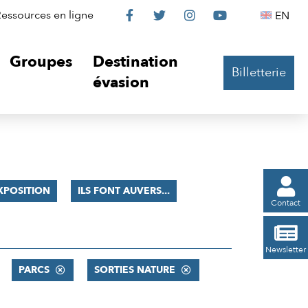
Le
Le
Le
Le
Englis
essources en ligne
EN




Château
Château
Château
Château
Groupes
Destination
Billetterie
sur
sur
sur
sur
évasion
Facebook
Twitter
Instagram
YouTube

XPOSITION
ILS FONT AUVERS...
Contact

Newsletter
PARCS
SORTIES NATURE