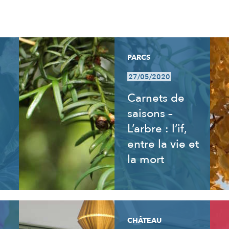
PARCS
27/05/2020
Carnets de
saisons –
L’arbre : l’if,
entre la vie et
la mort
CHÂTEAU