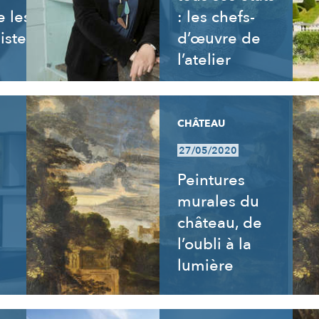
 les
: les chefs-
istes
d’œuvre de
l’atelier
CHÂTEAU
27/05/2020
s
Peintures
murales du
château, de
l’oubli à la
lumière