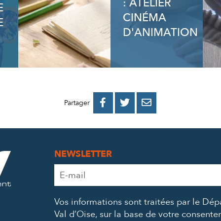
: ATELIER
E
CINÉMA
E
D'ANIMATION
PARTAGER
PARTAGER
PARTAGER



Partager
SUR
SUR
PAR
FACEBOOK
TWITTER
E-
NEWSLETTER
MAIL
Adresse
e-
mail
Vos informations sont traitées par le Dé
*
Val d’Oise, sur la base de votre consent