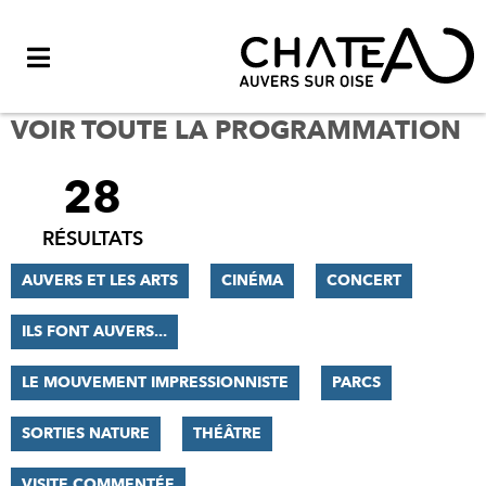
Menu
VOIR TOUTE LA PROGRAMMATION
28
FILTRER
LES
RÉSULTATS
RÉSULTATS
AUVERS ET LES ARTS
CINÉMA
CONCERT
ILS FONT AUVERS...
LE MOUVEMENT IMPRESSIONNISTE
PARCS
SORTIES NATURE
THÉÂTRE
VISITE COMMENTÉE