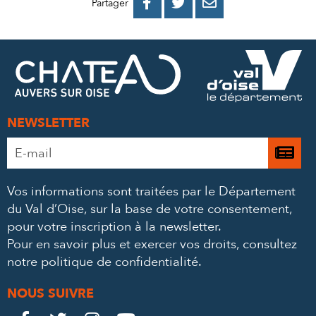
PARTAGER
PARTAGER
PARTAGER



Partager
SUR
SUR
PAR
FACEBOOK
TWITTER
E-
MAIL
NEWSLETTER
Adresse
Je

e-
m’
mail
Vos informations sont traitées par le Département
à
*
du Val d’Oise, sur la base de votre consentement,
la
pour votre inscription à la newsletter.
ne
Pour en savoir plus et exercer vos droits,
consultez
notre politique de confidentialité
.
NOUS SUIVRE