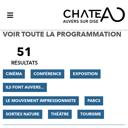
Menu
VOIR TOUTE LA PROGRAMMATION
51
FILTRER
LES
RÉSULTATS
RÉSULTATS
CINÉMA
CONFÉRENCE
EXPOSITION
ILS FONT AUVERS...
LE MOUVEMENT IMPRESSIONNISTE
PARCS
SORTIES NATURE
THÉÂTRE
TOURISME