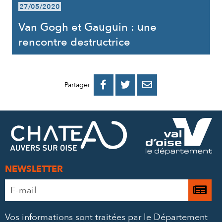
27/05/2020
Van Gogh et Gauguin : une
rencontre destructrice
PARTAGER
PARTAGER
PARTAGER



Partager
SUR
SUR
PAR
FACEBOOK
TWITTER
E-
MAIL
NEWSLETTER
Adresse
Je

e-
m’
mail
Vos informations sont traitées par le Département