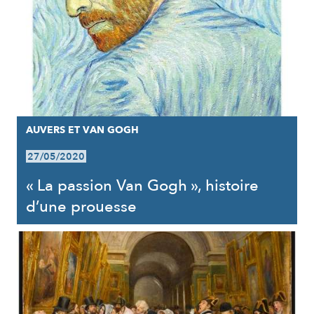
AUVERS ET VAN GOGH
27/05/2020
« La passion Van Gogh », histoire
d’une prouesse