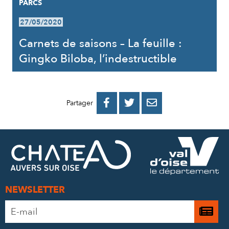
PARCS
27/05/2020
Carnets de saisons – La feuille :
Gingko Biloba, l’indestructible
PARTAGER
PARTAGER
PARTAGER



Partager
SUR
SUR
PAR
FACEBOOK
TWITTER
E-
MAIL
NEWSLETTER
Adresse
Je

e-
m’