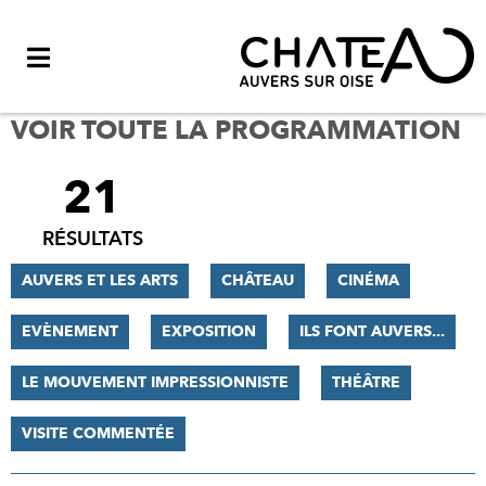
Menu
VOIR TOUTE LA PROGRAMMATION
21
FILTRER
LES
RÉSULTATS
RÉSULTATS
AUVERS ET LES ARTS
CHÂTEAU
CINÉMA
EVÈNEMENT
EXPOSITION
ILS FONT AUVERS...
LE MOUVEMENT IMPRESSIONNISTE
THÉÂTRE
VISITE COMMENTÉE