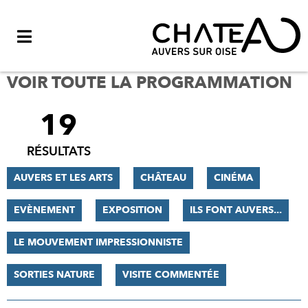
Menu
VOIR TOUTE LA PROGRAMMATION
19
FILTRER
LES
RÉSULTATS
RÉSULTATS
AUVERS ET LES ARTS
CHÂTEAU
CINÉMA
EVÈNEMENT
EXPOSITION
ILS FONT AUVERS...
LE MOUVEMENT IMPRESSIONNISTE
SORTIES NATURE
VISITE COMMENTÉE