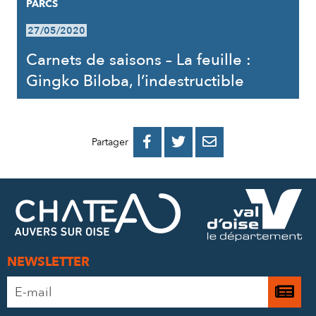
PARCS
27/05/2020
Carnets de saisons – La feuille :
Gingko Biloba, l’indestructible
PARTAGER
PARTAGER
PARTAGER



Partager
SUR
SUR
PAR
FACEBOOK
TWITTER
E-
MAIL
NEWSLETTER
Adresse
Je

e-
m’