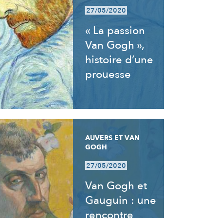
27/05/2020
« La passion
Van Gogh »,
histoire d’une
prouesse
AUVERS ET VAN
GOGH
27/05/2020
Van Gogh et
Gauguin : une
rencontre