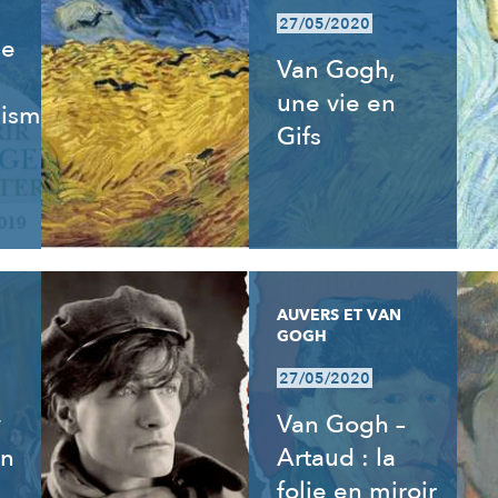
27/05/2020
de
Van Gogh,
une vie en
isme,
Gifs
AUVERS ET VAN
GOGH
27/05/2020
y
Van Gogh –
an
Artaud : la
folie en miroir