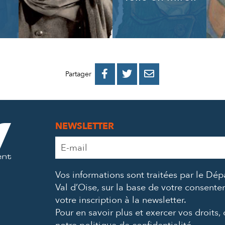
PARTAGER
PARTAGER
PARTAGER



Partager
SUR
SUR
PAR
FACEBOOK
TWITTER
E-
NEWSLETTER
MAIL
Adresse
e-
mail
Vos informations sont traitées par le Dé
*
Val d’Oise, sur la base de votre consent
votre inscription à la newsletter.
Pour en savoir plus et exercer vos droits,