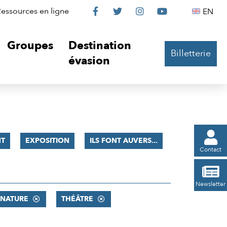
Le
Le
Le
Le
Englis
essources en ligne
EN




Château
Château
Château
Château
Groupes
Destination
Billetterie
sur
sur
sur
sur
évasion
Facebook
Twitter
Instagram
YouTube

T
EXPOSITION
ILS FONT AUVERS...
Contact

Newsletter
 NATURE
THÉÂTRE