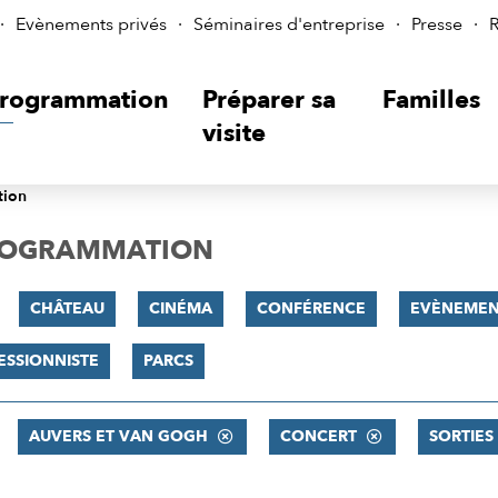
Evènements privés
Séminaires d'entreprise
Presse
R
rogrammation
Préparer sa
Familles
visite
tion
PROGRAMMATION
CHÂTEAU
CINÉMA
CONFÉRENCE
EVÈNEMEN
ESSIONNISTE
PARCS
AUVERS ET VAN GOGH
CONCERT
SORTIES