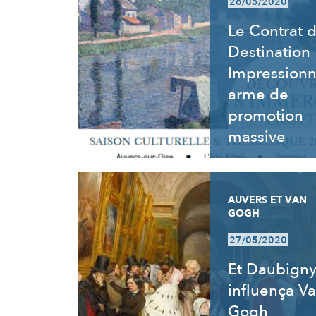
26/05/2020
Le Contrat 
Destination
Impressionn
arme de
promotion
massive
AUVERS ET VAN
GOGH
27/05/2020
Et Daubign
influença V
Gogh