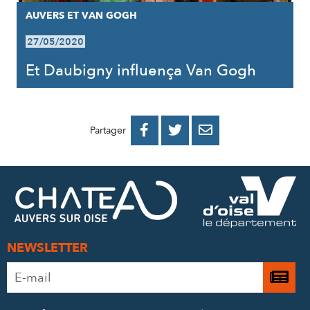
AUVERS ET VAN GOGH
27/05/2020
Et Daubigny influença Van Gogh
PARTAGER
PARTAGER
PARTAGER



Partager
SUR
SUR
PAR
FACEBOOK
TWITTER
E-
MAIL
NEWSLETTER
Adresse
Je

e-
m’
mail