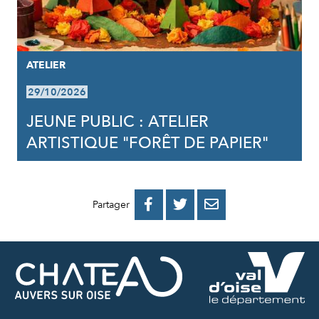
ATELIER
29/10/2026
JEUNE PUBLIC : ATELIER
ARTISTIQUE "FORÊT DE PAPIER"
PARTAGER
PARTAGER
PARTAGER



Partager
SUR
SUR
PAR
FACEBOOK
TWITTER
E-
MAIL