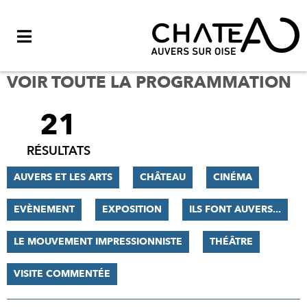
Menu
VOIR TOUTE LA PROGRAMMATION
21
FILTRER
LES
RÉSULTATS
RÉSULTATS
AUVERS ET LES ARTS
CHÂTEAU
CINÉMA
EVÈNEMENT
EXPOSITION
ILS FONT AUVERS...
LE MOUVEMENT IMPRESSIONNISTE
THÉÂTRE
VISITE COMMENTÉE