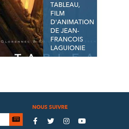
TABLEAU,
FILM
D'ANIMATION
DE JEAN-
FRANCOIS
LAGUIONIE
NOUS SUIVRE
Je

Le
Le
Le
Le




m’abonne