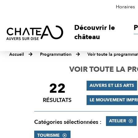
Horaires
Découvrir le
P
château
Accueil
Programmation
Voir toute la programma
VOIR TOUTE LA 
22
FILTRER
AUVERS ET LES ARTS
LES
RÉSULTATS
LE MOUVEMENT IMPR
RÉSULTATS
ATELIER
Catégories sélectionnées :
TOURISME