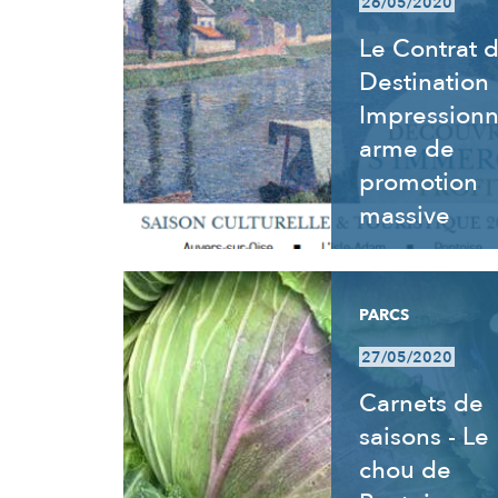
26/05/2020
Le Contrat 
Destination
Impressionn
arme de
promotion
massive
PARCS
27/05/2020
Carnets de
saisons - Le
chou de