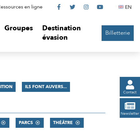
Le
Le
Le
Le
Englis
essources en ligne
EN




Château
Château
Château
Château
Groupes
Destination
Billetterie
sur
sur
sur
sur
évasion
Facebook
Twitter
Instagram
YouTube

ITION
ILS FONT AUVERS...
Contact

Newsletter
PARCS
THÉÂTRE