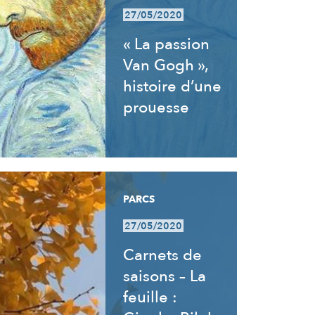
27/05/2020
« La passion
Van Gogh »,
histoire d’une
prouesse
PARCS
27/05/2020
Carnets de
saisons – La
feuille :