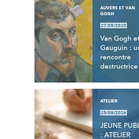
AUVERS ET VAN
GOGH
27/05/2020
Van Gogh e
Gauguin : u
rencontre
destructrice
ATELIER
25/08/2026
JEUNE PUB
: ATELIER