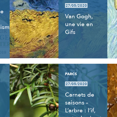
27/05/2020
de
Van Gogh,
une vie en
isme,
Gifs
PARCS
27/05/2020
Carnets de
saisons –
L’arbre : l’if,