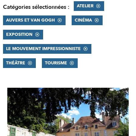
ATELIER
Catégories sélectionnées :
AUVERS ET VAN GOGH
CINÉMA
EXPOSITION
LE MOUVEMENT IMPRESSIONNISTE
THÉÂTRE
TOURISME
RÉSULTATS