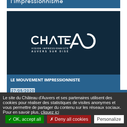
l’impressionnisme
LE MOUVEMENT IMPRESSIONNISTE
27/05/2020

Le site du Château d’Auvers et ses partenaires utilisent des
Quatre tableaux décryptés
cookies pour réaliser des statistiques de visites anonymes et
Contact
vous permettre de partager du contenu sur les réseaux sociaux.
Pour en savoir plus,
cliquez ici

OK, accept all
Deny all cookies
Personalize
Newsletter