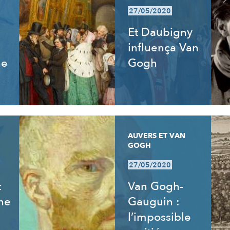
27/05/2020
Et Daubigny
influença Van
ne
Gogh
AUVERS ET VAN
GOGH
27/05/2020
t
Van Gogh-
ne
Gauguin :
l’impossible