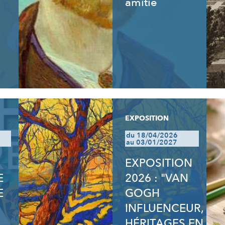
amitié
EXPOSITION
du 18/04/2026
au 03/01/2027
EXPOSITION
E
2026 : "VAN
E
GOGH
INFLUENCEUR,
HÉRITAGES EN