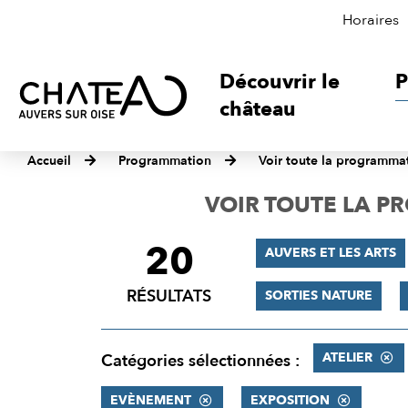
Horaires
Découvrir le
P
château
Accueil
Programmation
Voir toute la programma
VOIR TOUTE LA 
20
FILTRER
AUVERS ET LES ARTS
LES
RÉSULTATS
SORTIES NATURE
RÉSULTATS
ATELIER
Catégories sélectionnées :
EVÈNEMENT
EXPOSITION