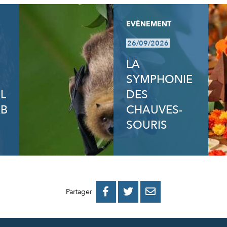
EVÈNEMENT
26/09/2026
LA
SYMPHONIE
L
DES
AB
CHAUVES-
SOURIS
PARTAGER
PARTAGER
PARTAGER



Partager
SUR
SUR
PAR