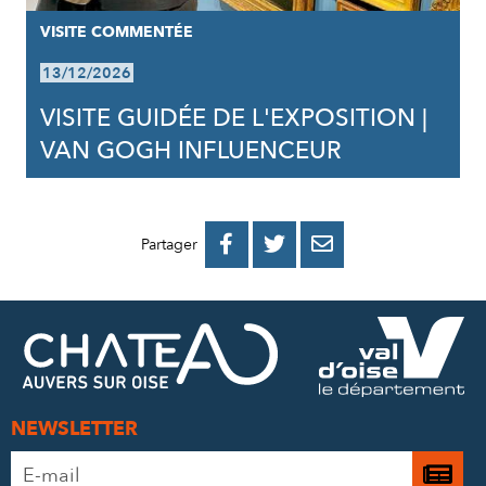
VISITE COMMENTÉE
13/12/2026
VISITE GUIDÉE DE L'EXPOSITION |
VAN GOGH INFLUENCEUR
PARTAGER
PARTAGER
PARTAGER



Partager
SUR
SUR
PAR
FACEBOOK
TWITTER
E-
MAIL
NEWSLETTER
Adresse
Je
