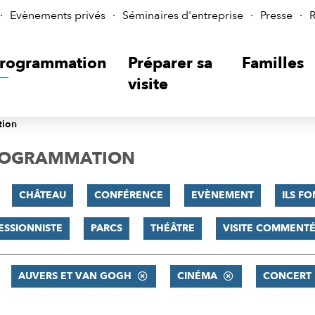
Evènements privés
Séminaires d'entreprise
Presse
R
rogrammation
Préparer sa
Familles
visite
tion
PROGRAMMATION
CHÂTEAU
CONFÉRENCE
EVÈNEMENT
ILS FO
ESSIONNISTE
PARCS
THÉÂTRE
VISITE COMMENT
AUVERS ET VAN GOGH
CINÉMA
CONCERT