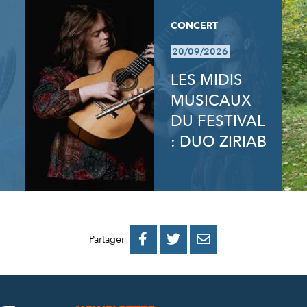
CONCERT
20/09/2026
LES MIDIS
MUSICAUX
DU FESTIVAL
: DUO ZIRIAB
PARTAGER
PARTAGER
PARTAGER



Partager
SUR
SUR
PAR
FACEBOOK
TWITTER
E-