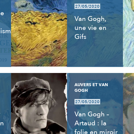
27/05/2020
de
Van Gogh,
une vie en
isme,
Gifs
AUVERS ET VAN
GOGH
27/05/2020
y
Van Gogh –
an
Artaud : la
folie en miroir