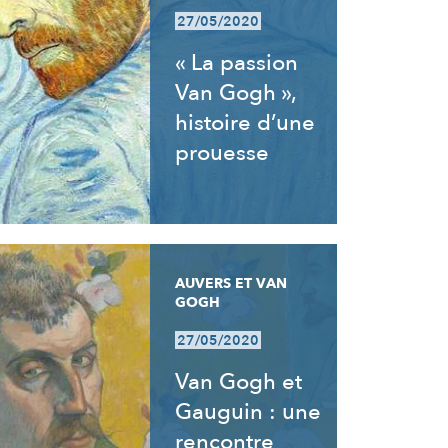
27/05/2020
« La passion
Van Gogh »,
histoire d’une
prouesse
AUVERS ET VAN
GOGH
27/05/2020
Van Gogh et
Gauguin : une
rencontre