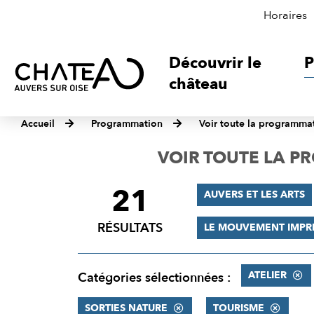
Horaires
Découvrir le
P
château
Accueil
Programmation
Voir toute la programma
VOIR TOUTE LA 
21
FILTRER
AUVERS ET LES ARTS
LES
RÉSULTATS
LE MOUVEMENT IMPR
RÉSULTATS
ATELIER
Catégories sélectionnées :
SORTIES NATURE
TOURISME