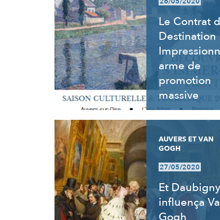
26/05/2020
Le Contrat 
Destination
Impressionn
arme de
promotion
massive
AUVERS ET VAN
GOGH
27/05/2020
Et Daubign
influença V
Gogh