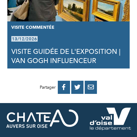
VISITE COMMENTÉE
13/12/2026
VISITE GUIDÉE DE L'EXPOSITION |
VAN GOGH INFLUENCEUR
PARTAGER
PARTAGER
PARTAGER



Partager
SUR
SUR
PAR
FACEBOOK
TWITTER
E-
MAIL