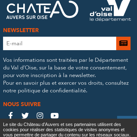
MAIL
NEWSLETTER
Adresse
Je

e-
m’
mail
Vos informations sont traitées par le Département
à
*
du Val d’Oise, sur la base de votre consentement,
la
pour votre inscription à la newsletter.
ne
Pour en savoir plus et exercer vos droits,
consultez
notre politique de confidentialité
.
NOUS SUIVRE
Le
Le
Le
Le





Le site du Château d’Auvers et ses partenaires utilisent des
Château
Château
Château
Château
cookies pour réaliser des statistiques de visites anonymes et
Contact
Mentions légales
Politique de confidentialité
Crédits
vous permettre de partager du contenu sur les réseaux sociaux.