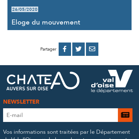
26/05/2020
Eloge du mouvement
PARTAGER
PARTAGER
PARTAGER



Partager
SUR
SUR
PAR
FACEBOOK
TWITTER
E-
MAIL
NEWSLETTER
Adresse
Je

e-
m’
mail
Vos informations sont traitées par le Département
à
*