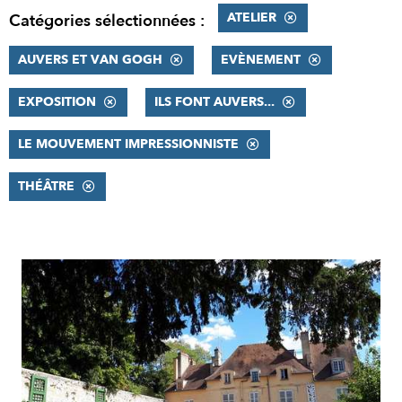
ATELIER
Catégories sélectionnées :
AUVERS ET VAN GOGH
EVÈNEMENT
EXPOSITION
ILS FONT AUVERS...
LE MOUVEMENT IMPRESSIONNISTE
THÉÂTRE
RÉSULTATS