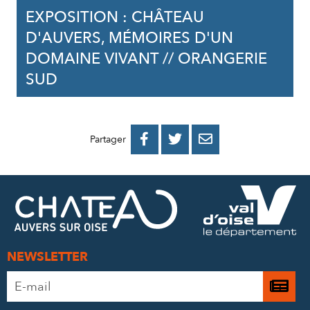
EXPOSITION : CHÂTEAU
D'AUVERS, MÉMOIRES D'UN
DOMAINE VIVANT // ORANGERIE
SUD
PARTAGER
PARTAGER
PARTAGER



Partager
SUR
SUR
PAR
FACEBOOK
TWITTER
E-
MAIL
NEWSLETTER
Adresse
Je

e-
m’