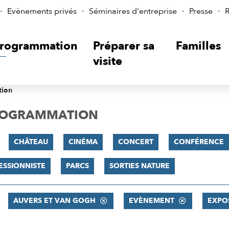
Evènements privés
Séminaires d'entreprise
Presse
R
rogrammation
Préparer sa
Familles
visite
tion
PROGRAMMATION
CHÂTEAU
CINÉMA
CONCERT
CONFÉRENCE
ESSIONNISTE
PARCS
SORTIES NATURE
AUVERS ET VAN GOGH
EVÈNEMENT
EXPO