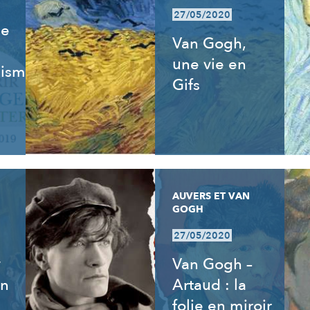
27/05/2020
de
Van Gogh,
une vie en
isme,
Gifs
AUVERS ET VAN
GOGH
27/05/2020
y
Van Gogh –
an
Artaud : la
folie en miroir