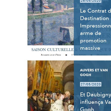
26/05/2020
Le Contrat 
Destination
Impressionn
arme de
promotion
massive
AUVERS ET VAN
GOGH
27/05/2020
Et Daubign
influença V
Gogh