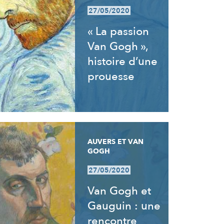
27/05/2020
« La passion
Van Gogh »,
histoire d’une
prouesse
AUVERS ET VAN
GOGH
27/05/2020
Van Gogh et
Gauguin : une
rencontre