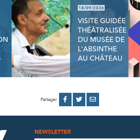
18/09/2026
VISITE GUIDÉE
THÉÂTRALISÉE
ION
DU MUSÉE DE
E
L'ABSINTHE
S
AU CHÂTEAU
PARTAGER
PARTAGER
PARTAGER



Partager
SUR
SUR
PAR
FACEBOOK
TWITTER
E-
NEWSLETTER
MAIL