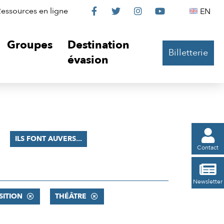
Le
Le
Le
Le
Englis
essources en ligne
EN




Château
Château
Château
Château
Groupes
Destination
Billetterie
sur
sur
sur
sur
évasion
Facebook
Twitter
Instagram
YouTube

ILS FONT AUVERS...
Contact

Newsletter
SITION
THÉÂTRE