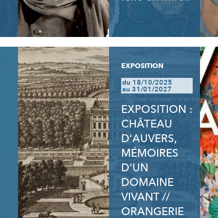
EXPOSITION
du 18/10/2025
au 31/01/2027
EXPOSITION :
CHÂTEAU
D'AUVERS,
MÉMOIRES
D'UN
DOMAINE
VIVANT //
ORANGERIE