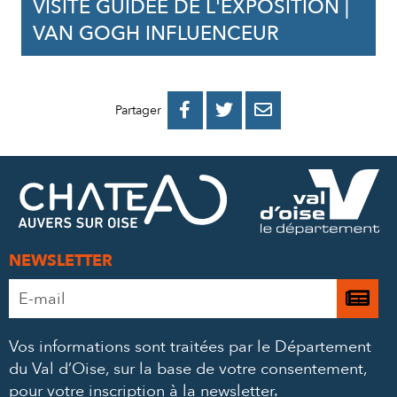
VISITE GUIDÉE DE L'EXPOSITION |
VAN GOGH INFLUENCEUR
PARTAGER
PARTAGER
PARTAGER



Partager
SUR
SUR
PAR
FACEBOOK
TWITTER
E-
MAIL
NEWSLETTER
Adresse
Je

e-
m’
mail
Vos informations sont traitées par le Département
à
*
du Val d’Oise, sur la base de votre consentement,
la
pour votre inscription à la newsletter.