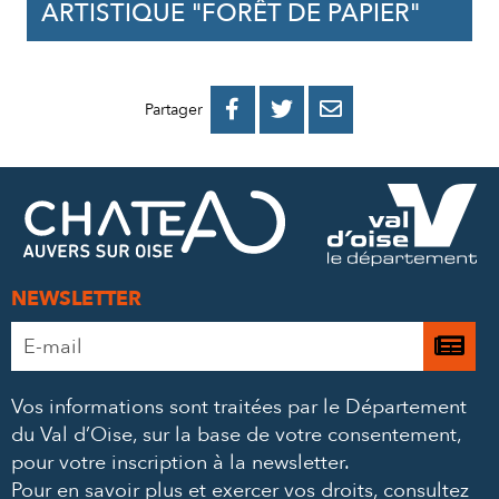
ARTISTIQUE "FORÊT DE PAPIER"
PARTAGER
PARTAGER
PARTAGER



Partager
SUR
SUR
PAR
FACEBOOK
TWITTER
E-
MAIL
NEWSLETTER
Adresse
Je

e-
m’
mail
Vos informations sont traitées par le Département
à
*
du Val d’Oise, sur la base de votre consentement,
la
pour votre inscription à la newsletter.
ne
Pour en savoir plus et exercer vos droits,
consultez