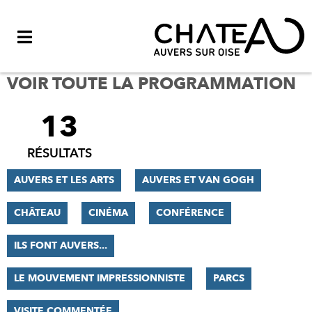
Menu
VOIR TOUTE LA PROGRAMMATION
13
FILTRER
LES
RÉSULTATS
RÉSULTATS
AUVERS ET LES ARTS
AUVERS ET VAN GOGH
CHÂTEAU
CINÉMA
CONFÉRENCE
ILS FONT AUVERS...
LE MOUVEMENT IMPRESSIONNISTE
PARCS
VISITE COMMENTÉE