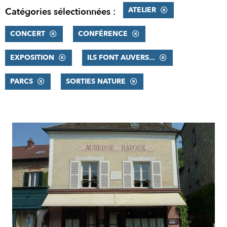
ATELIER
Catégories sélectionnées :
CONCERT
CONFÉRENCE
EXPOSITION
ILS FONT AUVERS...
PARCS
SORTIES NATURE
RÉSULTATS