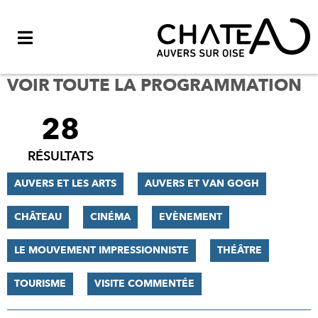
Menu
VOIR TOUTE LA PROGRAMMATION
28
FILTRER
LES
RÉSULTATS
RÉSULTATS
AUVERS ET LES ARTS
AUVERS ET VAN GOGH
CHÂTEAU
CINÉMA
EVÈNEMENT
LE MOUVEMENT IMPRESSIONNISTE
THÉÂTRE
TOURISME
VISITE COMMENTÉE