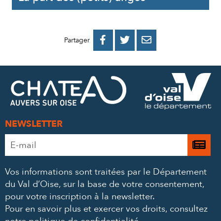
PARTAGER
PARTAGER
PARTAGER



Partager
SUR
SUR
PAR
FACEBOOK
TWITTER
E-
MAIL
NEWSLETTER
Adresse
Je

e-
m’
mail
Vos informations sont traitées par le Département
à
*
du Val d’Oise, sur la base de votre consentement,
la
pour votre inscription à la newsletter.
ne
Pour en savoir plus et exercer vos droits,
consultez