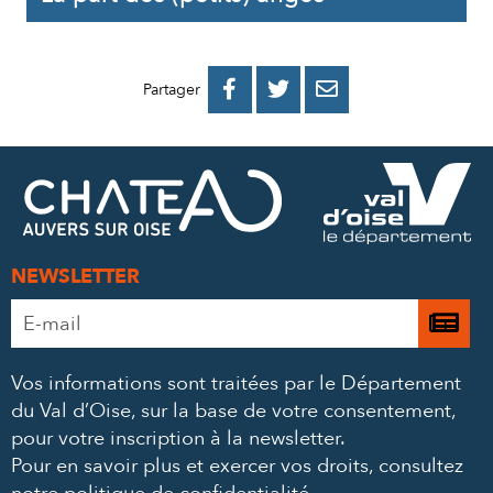
PARTAGER
PARTAGER
PARTAGER



Partager
SUR
SUR
PAR
FACEBOOK
TWITTER
E-
MAIL
NEWSLETTER
Adresse
Je

e-
m’
mail
Vos informations sont traitées par le Département
à
*
du Val d’Oise, sur la base de votre consentement,
la
pour votre inscription à la newsletter.
ne
Pour en savoir plus et exercer vos droits,
consultez