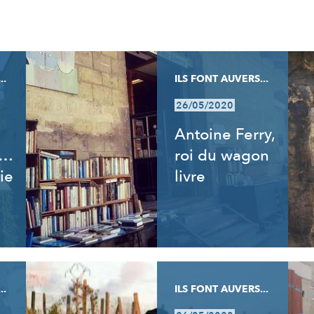
..
ILS FONT AUVERS...
26/05/2020
Antoine Ferry,
t…
roi du wagon
ie
livre
..
ILS FONT AUVERS...