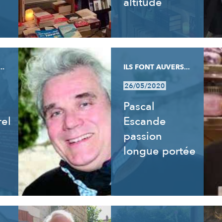
altitude
..
ILS FONT AUVERS...
26/05/2020
Pascal
rel
Escande
passion
longue portée