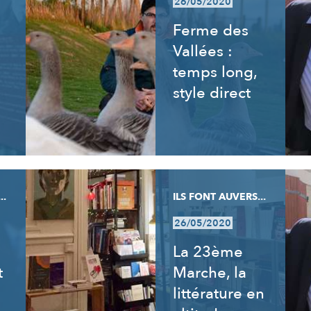
26/05/2020
Ferme des
Vallées :
temps long,
style direct
..
ILS FONT AUVERS...
26/05/2020
La 23ème
t
Marche, la
littérature en