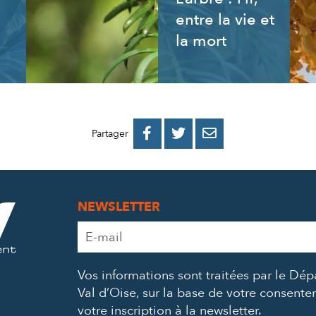
entre la vie et
la mort
PARTAGER
PARTAGER
PARTAGER



Partager
SUR
SUR
PAR
FACEBOOK
TWITTER
E-
NEWSLETTER
MAIL
Adresse
e-
mail
Vos informations sont traitées par le Dé
*
Val d’Oise, sur la base de votre consent
votre inscription à la newsletter.