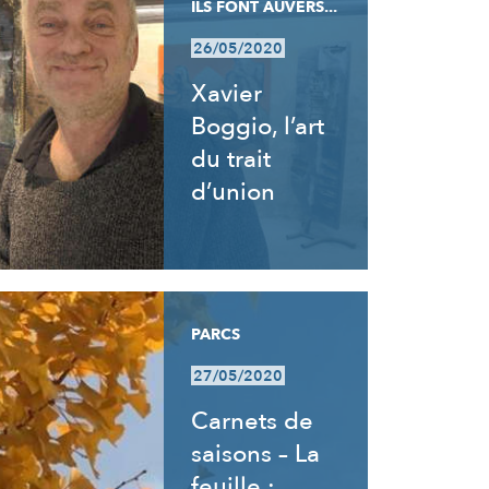
ILS FONT AUVERS...
26/05/2020
Xavier
Boggio, l’art
du trait
d’union
PARCS
27/05/2020
Carnets de
saisons – La
feuille :