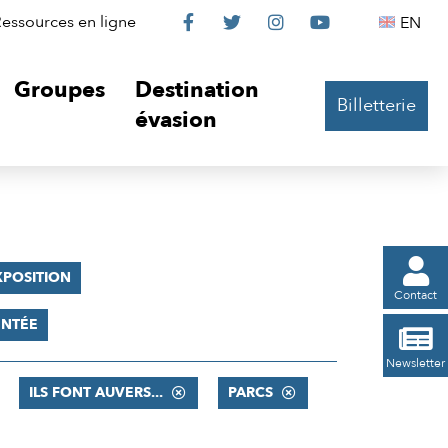
Le
Le
Le
Le
Englis
essources en ligne
EN




Château
Château
Château
Château
Groupes
Destination
Billetterie
sur
sur
sur
sur
évasion
Facebook
Twitter
Instagram
YouTube

XPOSITION
Contact
ENTÉE

Newsletter
ILS FONT AUVERS...
PARCS