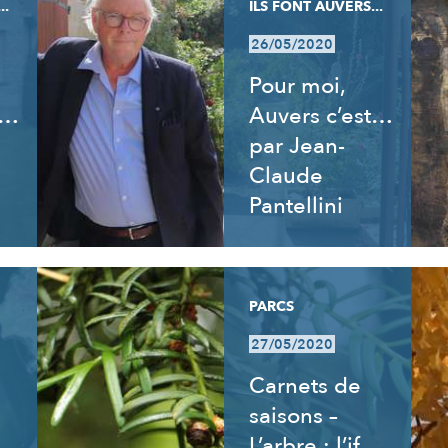
..
ILS FONT AUVERS...
26/05/2020
Pour moi,
t…
Auvers c’est…
par Jean-
Claude
Pantellini
PARCS
27/05/2020
Carnets de
saisons –
L’arbre : l’if,