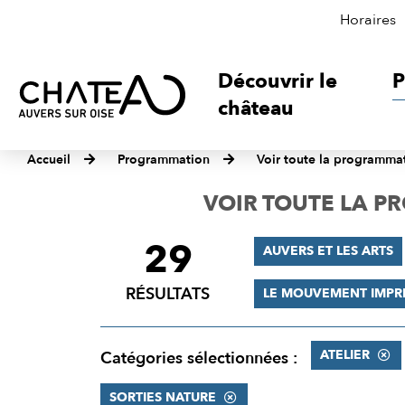
Horaires
Découvrir le
P
château
Accueil
Programmation
Voir toute la programma
VOIR TOUTE LA 
29
FILTRER
AUVERS ET LES ARTS
LES
RÉSULTATS
LE MOUVEMENT IMPR
RÉSULTATS
ATELIER
Catégories sélectionnées :
SORTIES NATURE