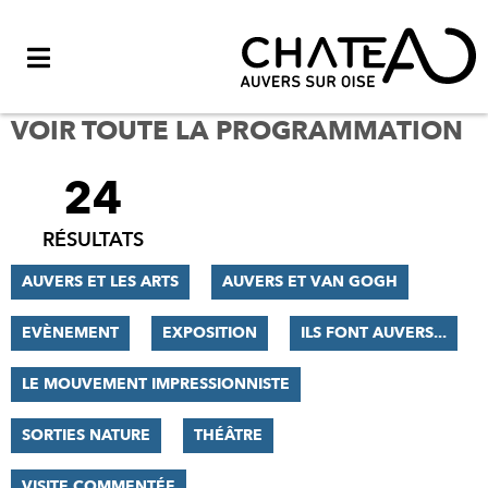
Menu
VOIR TOUTE LA PROGRAMMATION
24
FILTRER
LES
RÉSULTATS
RÉSULTATS
AUVERS ET LES ARTS
AUVERS ET VAN GOGH
EVÈNEMENT
EXPOSITION
ILS FONT AUVERS...
LE MOUVEMENT IMPRESSIONNISTE
SORTIES NATURE
THÉÂTRE
VISITE COMMENTÉE