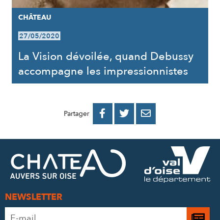
CHÂTEAU
27/05/2020
La Vision dévoilée, quand Debussy
accompagne les impressionnistes
PARTAGER
PARTAGER
PARTAGER



Partager
SUR
SUR
PAR
FACEBOOK
TWITTER
E-
MAIL
NEWSLETTER
Adresse
Je
