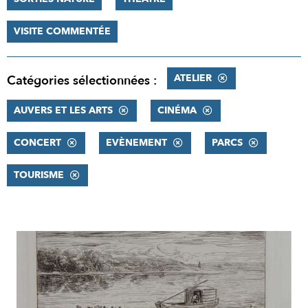
VISITE COMMENTÉE
ATELIER
Catégories sélectionnées :
AUVERS ET LES ARTS
CINÉMA
CONCERT
EVÈNEMENT
PARCS
TOURISME
RÉSULTATS