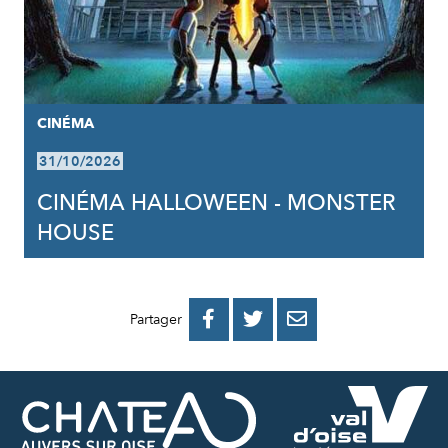
CINÉMA
31/10/2026
CINÉMA HALLOWEEN - MONSTER
HOUSE
PARTAGER
PARTAGER
PARTAGER



Partager
SUR
SUR
PAR
FACEBOOK
TWITTER
E-
MAIL