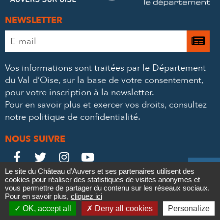
NEWSLETTER
Adresse
Je

e-
m’
mail
Vos informations sont traitées par le Département
à
*
du Val d’Oise, sur la base de votre consentement,
la
pour votre inscription à la newsletter.
ne
Pour en savoir plus et exercer vos droits,
consultez
notre politique de confidentialité
.
NOUS SUIVRE
Le
Le
Le
Le





Le site du Château d’Auvers et ses partenaires utilisent des
Château
Château
Château
Château
cookies pour réaliser des statistiques de visites anonymes et
Contact
Mentions légales
Politique de confidentialité
Crédits
vous permettre de partager du contenu sur les réseaux sociaux.
Partenaires & Mécènes
Recrutement
Marchés publics
sur
sur
sur
sur
Pour en savoir plus,
cliquez ici

Plan du site
OK, accept all
Deny all cookies
Personalize
Newsletter