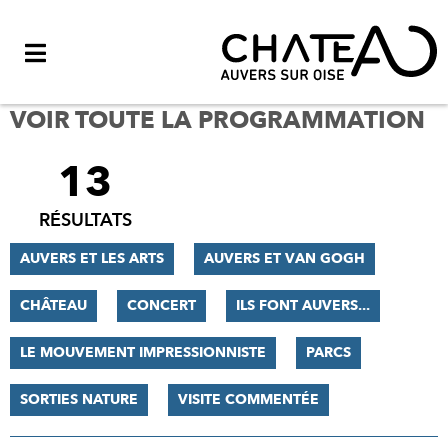
Menu
VOIR TOUTE LA PROGRAMMATION
13
FILTRER
LES
RÉSULTATS
RÉSULTATS
AUVERS ET LES ARTS
AUVERS ET VAN GOGH
CHÂTEAU
CONCERT
ILS FONT AUVERS...
LE MOUVEMENT IMPRESSIONNISTE
PARCS
SORTIES NATURE
VISITE COMMENTÉE