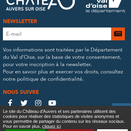
MAIL
NEWSLETTER
Adresse
Je

e-
m’
mail
Vos informations sont traitées par le Département
à
*
du Val d’Oise, sur la base de votre consentement,
la
pour votre inscription à la newsletter.
ne
Pour en savoir plus et exercer vos droits,
consultez
notre politique de confidentialité
.
NOUS SUIVRE
Le
Le
Le
Le





Le site du Château d’Auvers et ses partenaires utilisent des
Château
Château
Château
Château
cookies pour réaliser des statistiques de visites anonymes et
Contact
Mentions légales
Politique de confidentialité
Crédits
vous permettre de partager du contenu sur les réseaux sociaux.
Partenaires & Mécènes
Recrutement
Marchés publics
sur
sur
sur
sur
Pour en savoir plus,
cliquez ici
