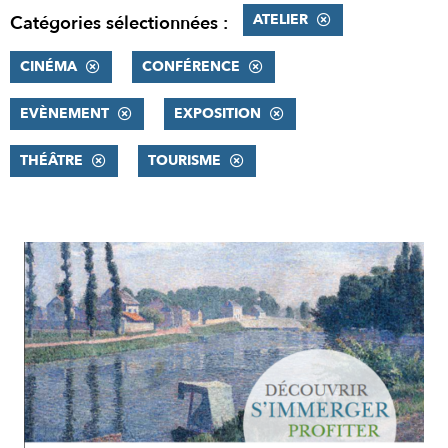
ATELIER
Catégories sélectionnées :
CINÉMA
CONFÉRENCE
EVÈNEMENT
EXPOSITION
THÉÂTRE
TOURISME
RÉSULTATS