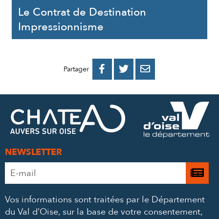
Le Contrat de Destination
Impressionnisme
PARTAGER
PARTAGER
PARTAGER



Partager
SUR
SUR
PAR
FACEBOOK
TWITTER
E-
MAIL
NEWSLETTER
Adresse
Je

e-
m’
mail
Vos informations sont traitées par le Département
à
*
du Val d’Oise, sur la base de votre consentement,