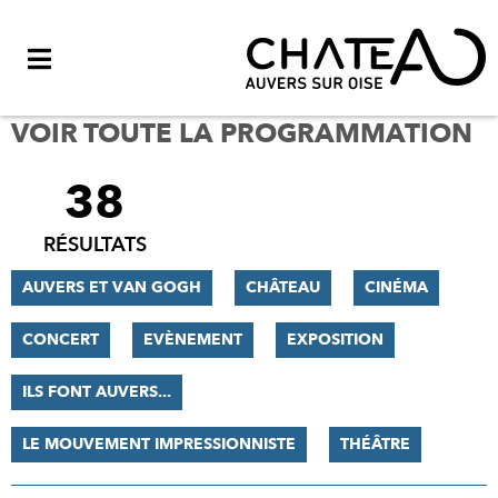
Menu
VOIR TOUTE LA PROGRAMMATION
38
FILTRER
LES
RÉSULTATS
RÉSULTATS
AUVERS ET VAN GOGH
CHÂTEAU
CINÉMA
CONCERT
EVÈNEMENT
EXPOSITION
ILS FONT AUVERS...
LE MOUVEMENT IMPRESSIONNISTE
THÉÂTRE