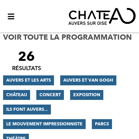
Menu
VOIR TOUTE LA PROGRAMMATION
26
FILTRER
LES
RÉSULTATS
RÉSULTATS
AUVERS ET LES ARTS
AUVERS ET VAN GOGH
CHÂTEAU
CONCERT
EXPOSITION
ILS FONT AUVERS...
LE MOUVEMENT IMPRESSIONNISTE
PARCS
THÉÂTRE