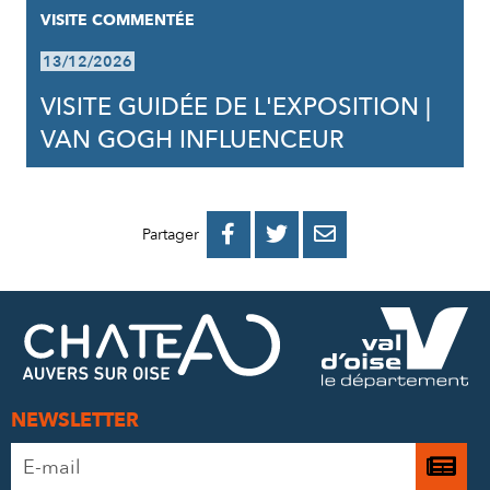
VISITE COMMENTÉE
13/12/2026
VISITE GUIDÉE DE L'EXPOSITION |
VAN GOGH INFLUENCEUR
PARTAGER
PARTAGER
PARTAGER



Partager
SUR
SUR
PAR
FACEBOOK
TWITTER
E-
MAIL
NEWSLETTER
Adresse
Je

e-