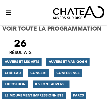
Menu
VOIR TOUTE LA PROGRAMMATION
26
FILTRER
LES
RÉSULTATS
RÉSULTATS
AUVERS ET LES ARTS
AUVERS ET VAN GOGH
CHÂTEAU
CONCERT
CONFÉRENCE
EXPOSITION
ILS FONT AUVERS...
LE MOUVEMENT IMPRESSIONNISTE
PARCS