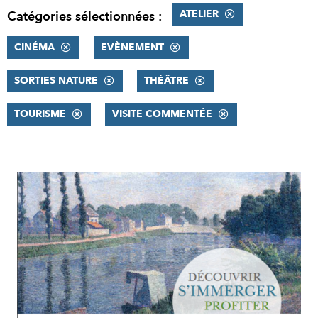
ATELIER
Catégories sélectionnées :
CINÉMA
EVÈNEMENT
SORTIES NATURE
THÉÂTRE
TOURISME
VISITE COMMENTÉE
RÉSULTATS