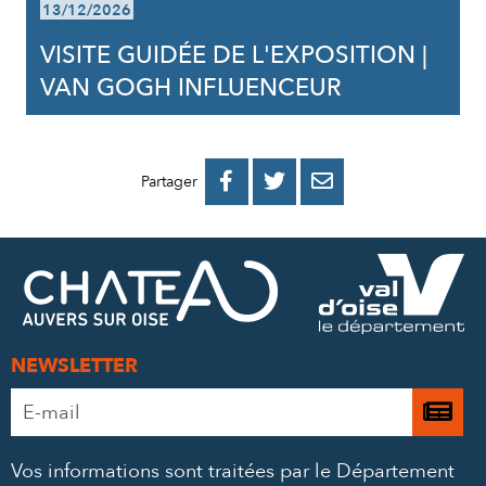
13/12/2026
VISITE GUIDÉE DE L'EXPOSITION |
VAN GOGH INFLUENCEUR
PARTAGER
PARTAGER
PARTAGER



Partager
SUR
SUR
PAR
FACEBOOK
TWITTER
E-
MAIL
NEWSLETTER
Adresse
Je

e-
m’
mail
Vos informations sont traitées par le Département
à
*