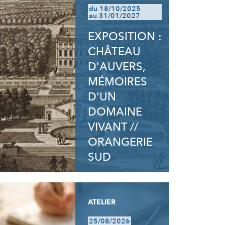
du 18/10/2025
au 31/01/2027
EXPOSITION :
CHÂTEAU
D'AUVERS,
MÉMOIRES
D'UN
DOMAINE
VIVANT //
ORANGERIE
SUD
ATELIER
25/08/2026