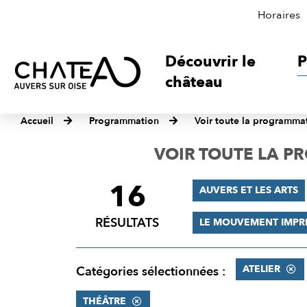
Horaires
Découvrir le
P
château
Accueil
Programmation
Voir toute la programma
VOIR TOUTE LA 
16
FILTRER
AUVERS ET LES ARTS
LES
RÉSULTATS
LE MOUVEMENT IMPR
RÉSULTATS
ATELIER
Catégories sélectionnées :
THÉÂTRE