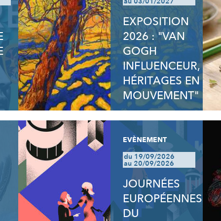
au 03/01/2027
EXPOSITION
E
2026 : "VAN
E
GOGH
INFLUENCEUR,
HÉRITAGES EN
MOUVEMENT"
EVÈNEMENT
du 19/09/2026
au 20/09/2026
JOURNÉES
EUROPÉENNES
DU