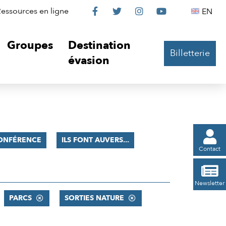
Le
Le
Le
Le
Englis
essources en ligne
EN




Château
Château
Château
Château
Groupes
Destination
Billetterie
sur
sur
sur
sur
évasion
Facebook
Twitter
Instagram
YouTube

ONFÉRENCE
ILS FONT AUVERS...
Contact

Newsletter
PARCS
SORTIES NATURE