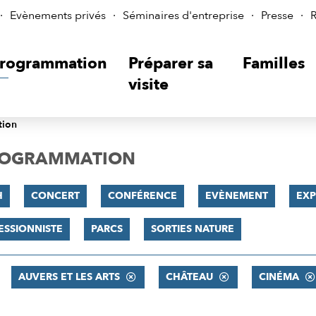
Evènements privés
Séminaires d'entreprise
Presse
R
rogrammation
Préparer sa
Familles
visite
tion
PROGRAMMATION
H
CONCERT
CONFÉRENCE
EVÈNEMENT
EXP
ESSIONNISTE
PARCS
SORTIES NATURE
AUVERS ET LES ARTS
CHÂTEAU
CINÉMA