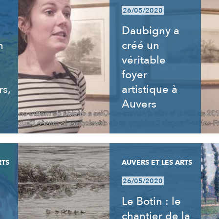
26/05/2020
Daubigny a
n
créé un
véritable
foyer
rs,
artistique à
Auvers
RTS
AUVERS ET LES ARTS
26/05/2020
Le Botin : le
chantier de la