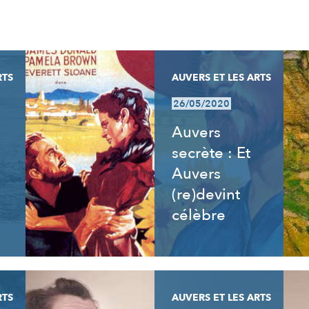
RTS
AUVERS ET LES ARTS
26/05/2020
Auvers
secrète : Et
Auvers
(re)devint
célèbre
RTS
AUVERS ET LES ARTS