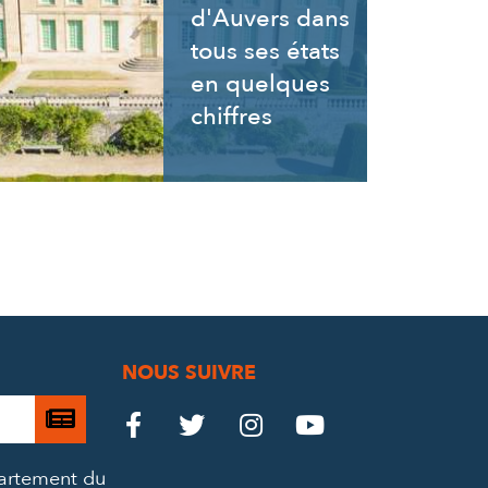
d'Auvers dans
tous ses états
en quelques
chiffres
NOUS SUIVRE
Je

Le
Le
Le
Le




m’abonne
Château
Château
Château
Château
partement du