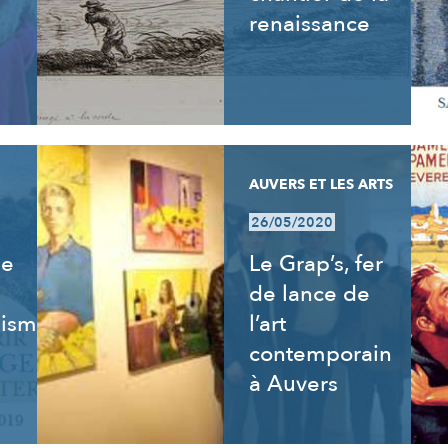
renaissance
AUVERS ET LES ARTS
26/05/2020
de
Le Grap’s, fer
de lance de
isme,
l’art
contemporain
à Auvers