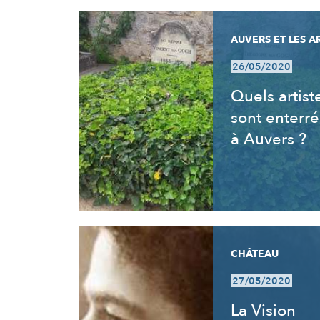
AUVERS ET LES A
26/05/2020
Quels artist
sont enterré
à Auvers ?
CHÂTEAU
27/05/2020
La Vision