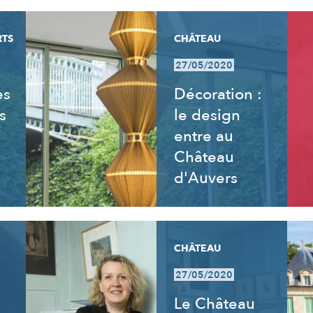
RTS
CHÂTEAU
27/05/2020
es
Décoration :
s
le design
entre au
Château
d'Auvers
CHÂTEAU
27/05/2020
Le Château