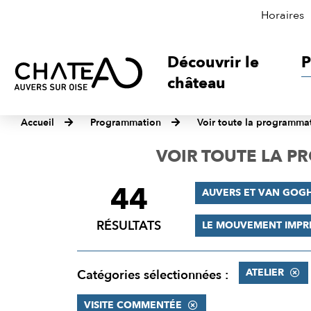
Horaires
Découvrir le
P
château
Accueil
Programmation
Voir toute la programma
VOIR TOUTE LA 
44
FILTRER
AUVERS ET VAN GOG
LES
RÉSULTATS
LE MOUVEMENT IMPR
RÉSULTATS
ATELIER
Catégories sélectionnées :
VISITE COMMENTÉE