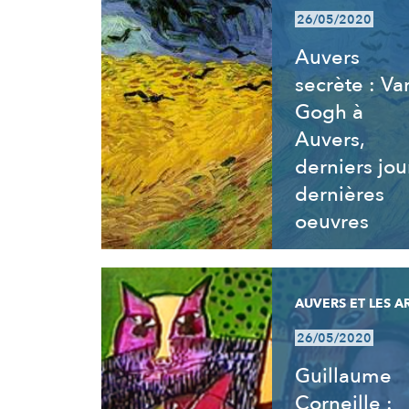
26/05/2020
Auvers
secrète : Va
Gogh à
Auvers,
derniers jou
dernières
oeuvres
AUVERS ET LES A
26/05/2020
Guillaume
Corneille :