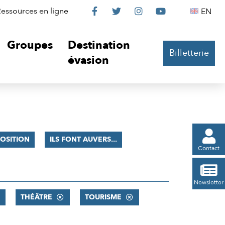
Le
Le
Le
Le
Englis
essources en ligne
EN




Château
Château
Château
Château
Groupes
Destination
Billetterie
sur
sur
sur
sur
évasion
Facebook
Twitter
Instagram
YouTube

OSITION
ILS FONT AUVERS...
Contact

Newsletter
THÉÂTRE
TOURISME