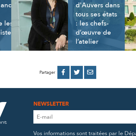
uand
d'Auvers dans
tous ses états
 les
: les chefs-
istes
d’œuvre de
l’atelier
PARTAGER
PARTAGER
PARTAGER



Partager
SUR
SUR
PAR
FACEBOOK
TWITTER
E-
NEWSLETTER
MAIL
Adresse
e-
mail
Vos informations sont traitées par le Dé