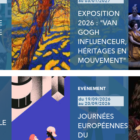
au 03/01/2027
EXPOSITION
E
2026 : "VAN
E
GOGH
INFLUENCEUR,
HÉRITAGES EN
MOUVEMENT"
EVÈNEMENT
du 19/09/2026
au 20/09/2026
JOURNÉES
LE
EUROPÉENNES
DU