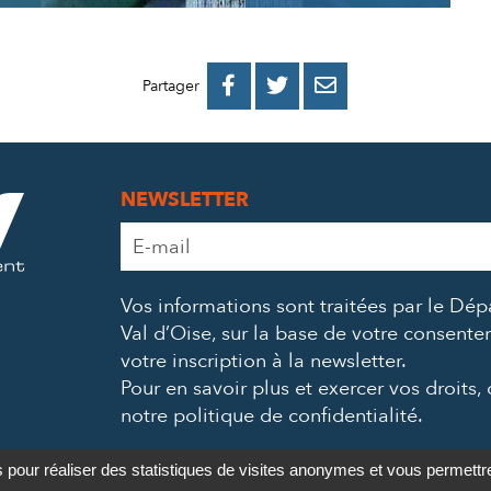
PARTAGER
PARTAGER
PARTAGER



Partager
SUR
SUR
PAR
FACEBOOK
TWITTER
E-
NEWSLETTER
MAIL
Adresse
e-
mail
Vos informations sont traitées par le Dé
*
Val d’Oise, sur la base de votre consent
votre inscription à la newsletter.
Pour en savoir plus et exercer vos droits,
notre politique de confidentialité
.
s pour réaliser des statistiques de visites anonymes et vous permett