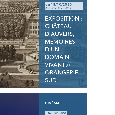
du 18/10/2025
au 31/01/2027
EXPOSITION :
CHÂTEAU
D'AUVERS,
MÉMOIRES
D'UN
DOMAINE
VIVANT //
ORANGERIE
SUD
CINÉMA
26/08/2026