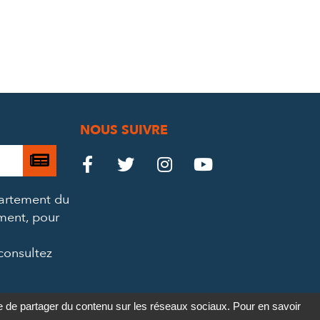
NOUS SUIVRE
Je

Le
Le
Le
Le




m’abonne
Château
Château
Château
Château
partement du
à
ement, pour
la
sur
sur
sur
sur
newsletter
consultez
Facebook
Twitter
Instagram
YouTube
re de partager du contenu sur les réseaux sociaux. Pour en savoir