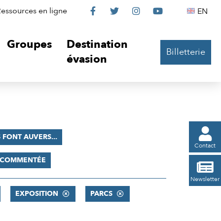
Le
Le
Le
Le
Englis
essources en ligne
EN




Château
Château
Château
Château
Groupes
Destination
Billetterie
sur
sur
sur
sur
évasion
Facebook
Twitter
Instagram
YouTube

S FONT AUVERS...
Contact
E COMMENTÉE

Newsletter
EXPOSITION
PARCS