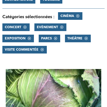
CINÉMA
Catégories sélectionnées :
CONCERT
EVÈNEMENT
EXPOSITION
PARCS
THÉÂTRE
VISITE COMMENTÉE
RÉSULTATS