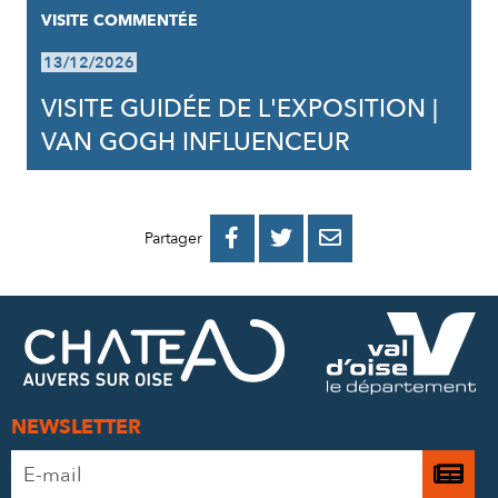
VISITE COMMENTÉE
13/12/2026
VISITE GUIDÉE DE L'EXPOSITION |
VAN GOGH INFLUENCEUR
PARTAGER
PARTAGER
PARTAGER



Partager
SUR
SUR
PAR
FACEBOOK
TWITTER
E-
MAIL
NEWSLETTER
Adresse
Je

e-