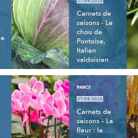
27/05/2020
Carnets de
saisons - Le
chou de
ne
Pontoise,
Italien
valdoisien
PARCS
27/05/2020
Carnets de
saisons – La
fleur : le