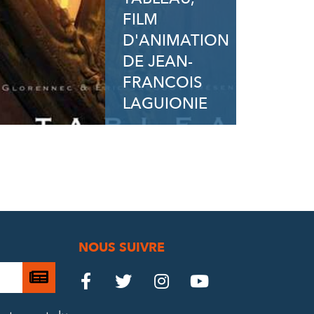
FILM
D'ANIMATION
DE JEAN-
FRANCOIS
LAGUIONIE
NOUS SUIVRE
Je

Le
Le
Le
Le




m’abonne