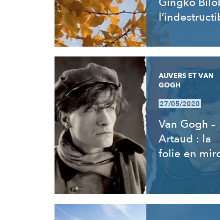
Gingko Bilo
l’indestructi
AUVERS ET VAN
GOGH
27/05/2020
Van Gogh –
Artaud : la
folie en miro