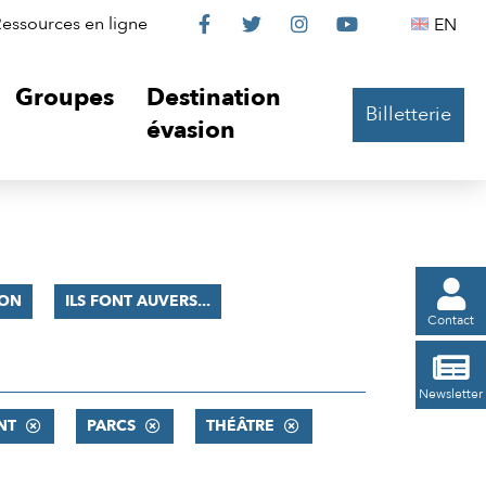
Le
Le
Le
Le
Englis
essources en ligne
EN




Château
Château
Château
Château
Groupes
Destination
Billetterie
sur
sur
sur
sur
évasion
Facebook
Twitter
Instagram
YouTube

ION
ILS FONT AUVERS...
Contact

Newsletter
NT
PARCS
THÉÂTRE