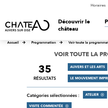
Horaires
Découvrir le
P
château
Accueil
Programmation
Voir toute la programma
VOIR TOUTE LA 
35
FILTRER
AUVERS ET LES ARTS
LES
RÉSULTATS
LE MOUVEMENT IMPR
RÉSULTATS
ATELIER
Catégories sélectionnées :
VISITE COMMENTÉE