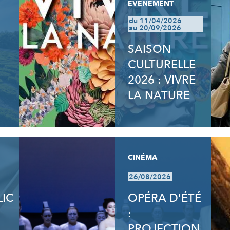
EVÈNEMENT
du 11/04/2026
au 20/09/2026
SAISON
CULTURELLE
2026 : VIVRE
LA NATURE
CINÉMA
26/08/2026
LIC
OPÉRA D'ÉTÉ
:
PROJECTION