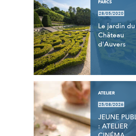
PARCS
28/05/2020
Le jardin du
Château
d'Auvers
ATELIER
25/08/2026
JEUNE PUB
: ATELIER
CINÉMA