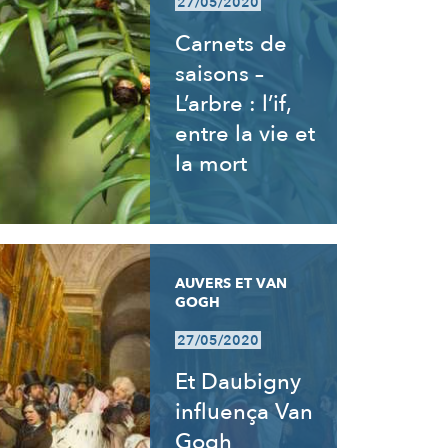
27/05/2020
Carnets de
saisons –
L’arbre : l’if,
entre la vie et
la mort
AUVERS ET VAN
GOGH
27/05/2020
Et Daubigny
influença Van
Gogh