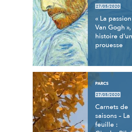
27/05/2020
« La passion
Van Gogh »,
histoire d’u
prouesse
PARCS
27/05/2020
Carnets de
saisons – La
feuille :