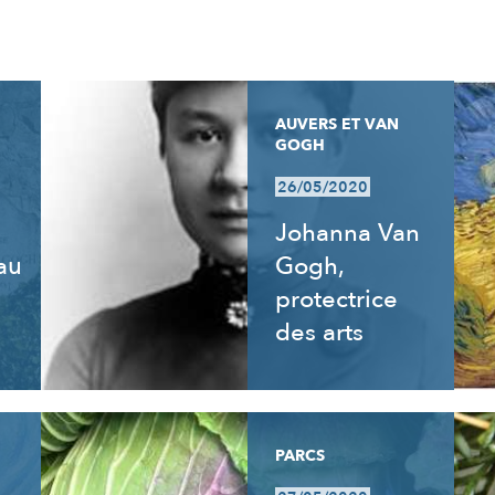
AUVERS ET VAN
GOGH
26/05/2020
Johanna Van
 au
Gogh,
e
protectrice
des arts
PARCS