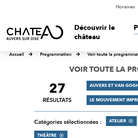
Horaires
Découvrir le
P
château
Accueil
Programmation
Voir toute la programma
VOIR TOUTE LA 
27
FILTRER
AUVERS ET VAN GOG
LES
RÉSULTATS
LE MOUVEMENT IMPR
RÉSULTATS
ATELIER
Catégories sélectionnées :
THÉÂTRE