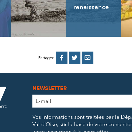
renaissance
PARTAGER
PARTAGER
PARTAGER



Partager
SUR
SUR
PAR
FACEBOOK
TWITTER
E-
NEWSLETTER
MAIL
Adresse
e-
mail
Vos informations sont traitées par le Dé
*
Val d’Oise, sur la base de votre consent
votre inscription à la newsletter.