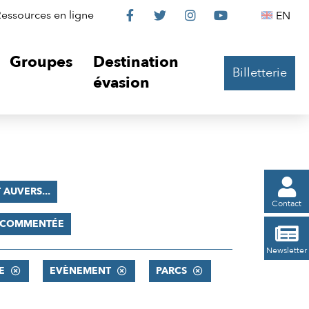
Le
Le
Le
Le
Englis
essources en ligne
EN




Château
Château
Château
Château
Groupes
Destination
Billetterie
sur
sur
sur
sur
évasion
Facebook
Twitter
Instagram
YouTube

 AUVERS...
Contact
E COMMENTÉE

Newsletter
E
EVÈNEMENT
PARCS