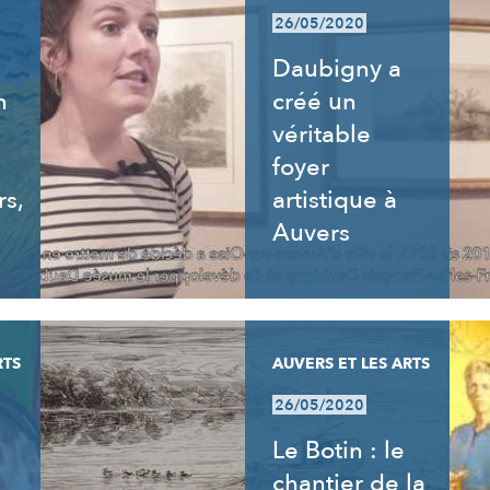
26/05/2020
Daubigny a
n
créé un
véritable
foyer
rs,
artistique à
Auvers
RTS
AUVERS ET LES ARTS
26/05/2020
Le Botin : le
chantier de la