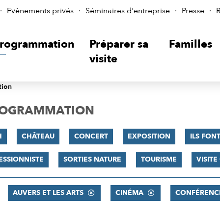
Evènements privés
Séminaires d'entreprise
Presse
R
rogrammation
Préparer sa
Familles
visite
tion
PROGRAMMATION
H
CHÂTEAU
CONCERT
EXPOSITION
ILS FONT
ESSIONNISTE
SORTIES NATURE
TOURISME
VISIT
AUVERS ET LES ARTS
CINÉMA
CONFÉRENC