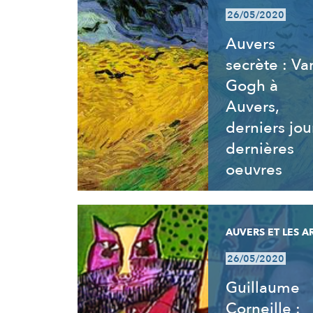
26/05/2020
Auvers
secrète : Va
Gogh à
Auvers,
derniers jou
dernières
oeuvres
AUVERS ET LES A
26/05/2020
Guillaume
Corneille :