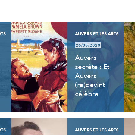
RTS
AUVERS ET LES ARTS
26/05/2020
Auvers
secrète : Et
Auvers
(re)devint
célèbre
RTS
AUVERS ET LES ARTS