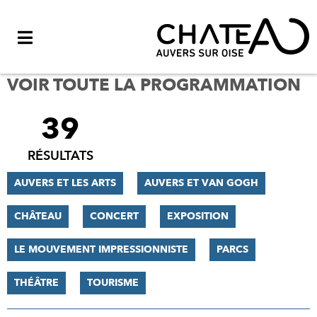
Menu
VOIR TOUTE LA PROGRAMMATION
39
FILTRER
LES
RÉSULTATS
RÉSULTATS
AUVERS ET LES ARTS
AUVERS ET VAN GOGH
CHÂTEAU
CONCERT
EXPOSITION
LE MOUVEMENT IMPRESSIONNISTE
PARCS
THÉÂTRE
TOURISME