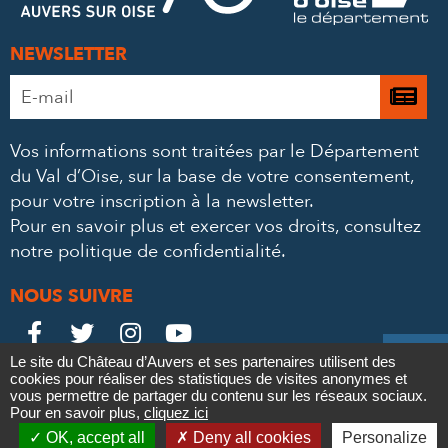
NEWSLETTER
Adresse
Je

e-
m’
mail
Vos informations sont traitées par le Département
à
*
du Val d’Oise, sur la base de votre consentement,
la
pour votre inscription à la newsletter.
ne
Pour en savoir plus et exercer vos droits,
consultez
notre politique de confidentialité
.
NOUS SUIVRE
Le
Le
Le
Le





Le site du Château d’Auvers et ses partenaires utilisent des
Château
Château
Château
Château
cookies pour réaliser des statistiques de visites anonymes et
Contact
Mentions légales
Politique de confidentialité
Crédits
vous permettre de partager du contenu sur les réseaux sociaux.
Partenaires & Mécènes
Recrutement
Marchés publics
sur
sur
sur
sur
Pour en savoir plus,
cliquez ici

Plan du site
OK, accept all
Deny all cookies
Personalize