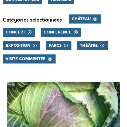
CHÂTEAU
Catégories sélectionnées :
CONCERT
CONFÉRENCE
EXPOSITION
PARCS
THÉÂTRE
VISITE COMMENTÉE
RÉSULTATS