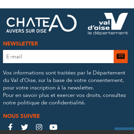
SUR
SUR
PAR
FACEBOOK
TWITTER
E-
MAIL
NEWSLETTER
Adresse
Je

e-
m’
mail
Vos informations sont traitées par le Département
à
*
du Val d’Oise, sur la base de votre consentement,
la
pour votre inscription à la newsletter.
ne
Pour en savoir plus et exercer vos droits,
consultez
notre politique de confidentialité
.
NOUS SUIVRE
Le
Le
Le
Le



