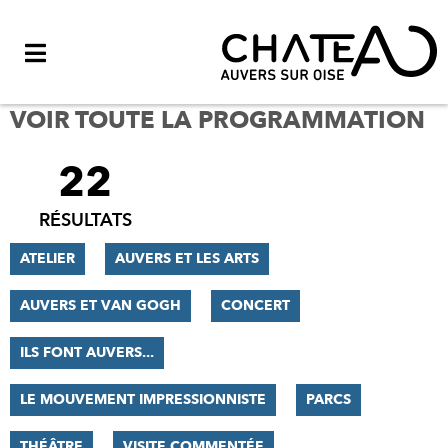
Menu
VOIR TOUTE LA PROGRAMMATION
22
FILTRER
LES
RÉSULTATS
RÉSULTATS
ATELIER
AUVERS ET LES ARTS
AUVERS ET VAN GOGH
CONCERT
ILS FONT AUVERS...
LE MOUVEMENT IMPRESSIONNISTE
PARCS
THÉÂTRE
VISITE COMMENTÉE