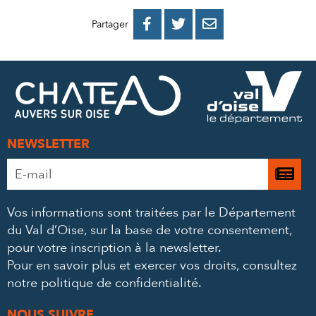
PARTAGER
PARTAGER
PARTAGER



Partager
SUR
SUR
PAR
FACEBOOK
TWITTER
E-
MAIL
NEWSLETTER
Adresse
Je

e-
m’
mail
Vos informations sont traitées par le Département
à
*
du Val d’Oise, sur la base de votre consentement,
la
pour votre inscription à la newsletter.
ne
Pour en savoir plus et exercer vos droits,
consultez
notre politique de confidentialité
.
NOUS SUIVRE