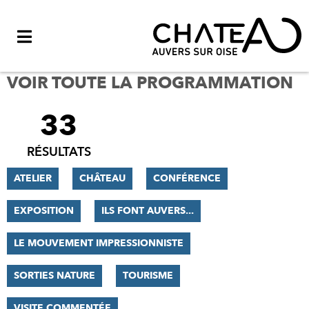
Menu
VOIR TOUTE LA PROGRAMMATION
33
FILTRER
LES
RÉSULTATS
RÉSULTATS
ATELIER
CHÂTEAU
CONFÉRENCE
EXPOSITION
ILS FONT AUVERS...
LE MOUVEMENT IMPRESSIONNISTE
SORTIES NATURE
TOURISME
VISITE COMMENTÉE