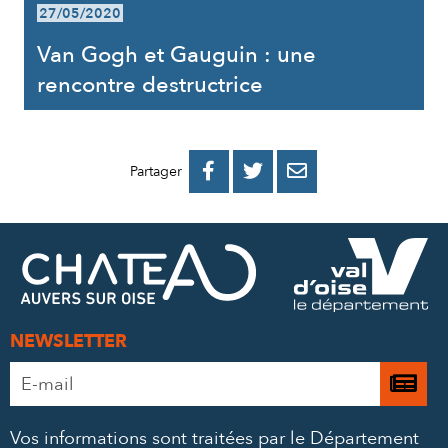
27/05/2020
Van Gogh et Gauguin : une
rencontre destructrice
PARTAGER
PARTAGER
PARTAGER



Partager
SUR
SUR
PAR
FACEBOOK
TWITTER
E-
MAIL
NEWSLETTER
Adresse
Je

e-
m’
mail
Vos informations sont traitées par le Département