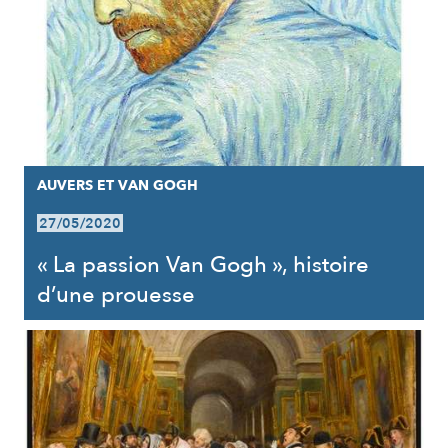
AUVERS ET VAN GOGH
27/05/2020
« La passion Van Gogh », histoire
d’une prouesse