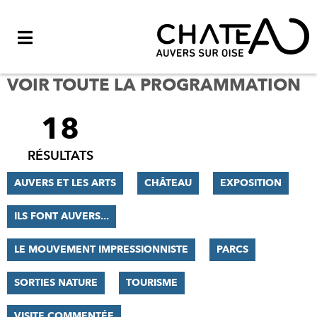
Menu
VOIR TOUTE LA PROGRAMMATION
18
FILTRER
LES
RÉSULTATS
RÉSULTATS
AUVERS ET LES ARTS
CHÂTEAU
EXPOSITION
ILS FONT AUVERS...
LE MOUVEMENT IMPRESSIONNISTE
PARCS
SORTIES NATURE
TOURISME
VISITE COMMENTÉE