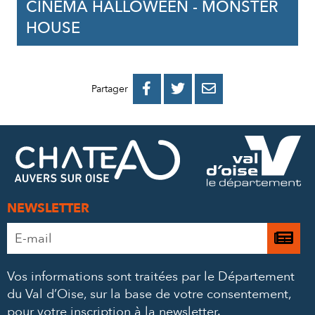
CINÉMA HALLOWEEN - MONSTER
HOUSE
PARTAGER
PARTAGER
PARTAGER



Partager
SUR
SUR
PAR
FACEBOOK
TWITTER
E-
MAIL
NEWSLETTER
Adresse
Je

e-
m’
mail
Vos informations sont traitées par le Département
à
*
du Val d’Oise, sur la base de votre consentement,
la
pour votre inscription à la newsletter.