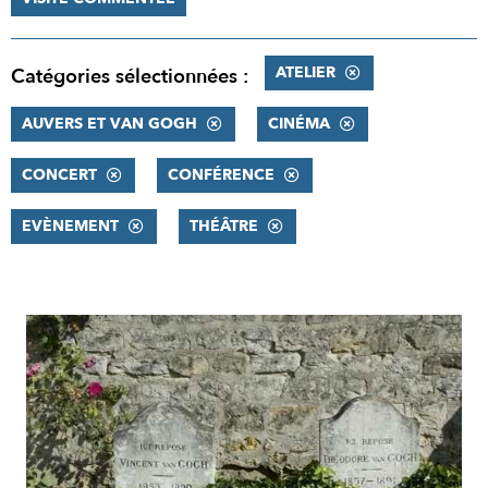
ATELIER
Catégories sélectionnées :
AUVERS ET VAN GOGH
CINÉMA
CONCERT
CONFÉRENCE
EVÈNEMENT
THÉÂTRE
RÉSULTATS