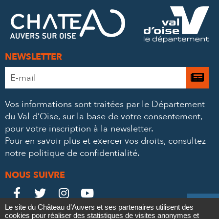
FACEBOOK
TWITTER
E-
MAIL
NEWSLETTER
Adresse
Je

e-
m’
mail
Vos informations sont traitées par le Département
à
*
du Val d’Oise, sur la base de votre consentement,
la
pour votre inscription à la newsletter.
ne
Pour en savoir plus et exercer vos droits,
consultez
notre politique de confidentialité
.
NOUS SUIVRE
Le
Le
Le
Le





Le site du Château d’Auvers et ses partenaires utilisent des
Château
Château
Château
Château
cookies pour réaliser des statistiques de visites anonymes et
Contact
Mentions légales
Politique de confidentialité
Crédits