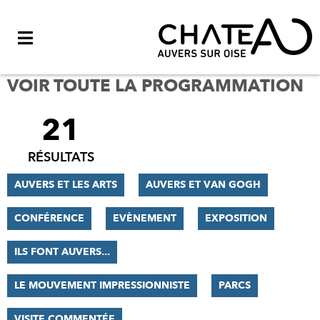
Menu
VOIR TOUTE LA PROGRAMMATION
21
FILTRER
LES
RÉSULTATS
RÉSULTATS
AUVERS ET LES ARTS
AUVERS ET VAN GOGH
CONFÉRENCE
EVÈNEMENT
EXPOSITION
ILS FONT AUVERS...
LE MOUVEMENT IMPRESSIONNISTE
PARCS
VISITE COMMENTÉE