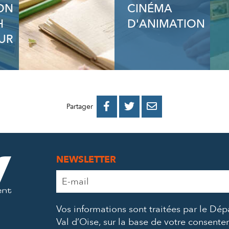
ION
CINÉMA
H
D'ANIMATION
UR
PARTAGER
PARTAGER
PARTAGER



Partager
SUR
SUR
PAR
FACEBOOK
TWITTER
E-
NEWSLETTER
MAIL
Adresse
e-
mail
Vos informations sont traitées par le Dé
*
Val d’Oise, sur la base de votre consent