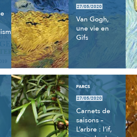
27/05/2020
de
Van Gogh,
une vie en
isme,
Gifs
PARCS
27/05/2020
Carnets de
saisons –
L’arbre : l’if,