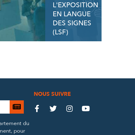
L'EXPOSITION
EN LANGUE
DES SIGNES
(LSF)
NOUS SUIVRE
Je

Le
Le
Le
Le




m’abonne
Château
Château
Château
Château
partement du
à
ement, pour