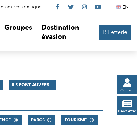
Le
Le
Le
Le
Englis
essources en ligne
EN




Château
Château
Château
Château
Groupes
Destination
Billetterie
sur
sur
sur
sur
évasion
Facebook
Twitter
Instagram
YouTube

ILS FONT AUVERS...
Contact

Newsletter
ENCE
PARCS
TOURISME