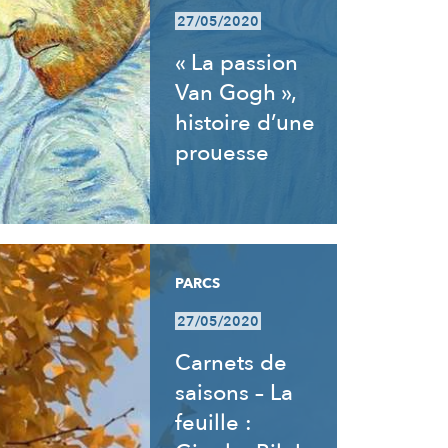
27/05/2020
« La passion
Van Gogh »,
histoire d’une
prouesse
PARCS
27/05/2020
Carnets de
saisons – La
feuille :