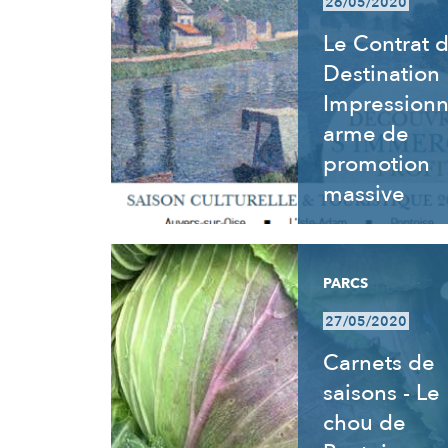
26/05/2020
Le Contrat 
Destination
Impressionn
arme de
promotion
massive
PARCS
27/05/2020
Carnets de
saisons - Le
chou de