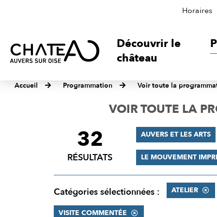
Horaires
Découvrir le
P
château
Accueil
Programmation
Voir toute la programma
VOIR TOUTE LA 
32
FILTRER
AUVERS ET LES ARTS
LES
RÉSULTATS
LE MOUVEMENT IMPR
RÉSULTATS
ATELIER
Catégories sélectionnées :
VISITE COMMENTÉE