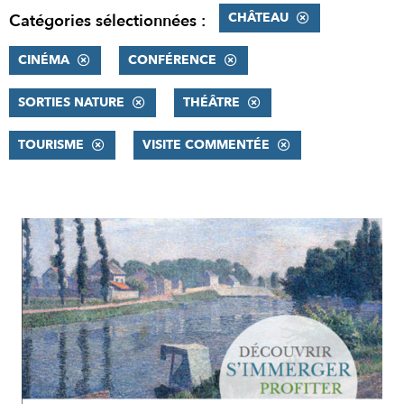
CHÂTEAU
Catégories sélectionnées :
CINÉMA
CONFÉRENCE
SORTIES NATURE
THÉÂTRE
TOURISME
VISITE COMMENTÉE
RÉSULTATS