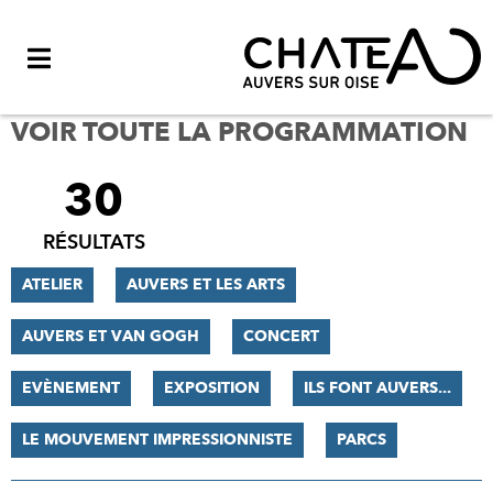
Menu
VOIR TOUTE LA PROGRAMMATION
30
FILTRER
LES
RÉSULTATS
RÉSULTATS
ATELIER
AUVERS ET LES ARTS
AUVERS ET VAN GOGH
CONCERT
EVÈNEMENT
EXPOSITION
ILS FONT AUVERS...
LE MOUVEMENT IMPRESSIONNISTE
PARCS