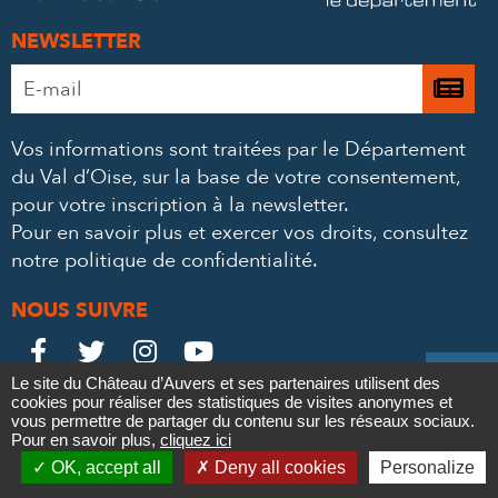
NEWSLETTER
Adresse
Je

e-
m’
mail
Vos informations sont traitées par le Département
à
*
du Val d’Oise, sur la base de votre consentement,
la
pour votre inscription à la newsletter.
ne
Pour en savoir plus et exercer vos droits,
consultez
notre politique de confidentialité
.
NOUS SUIVRE
Le
Le
Le
Le





Le site du Château d’Auvers et ses partenaires utilisent des
Château
Château
Château
Château
cookies pour réaliser des statistiques de visites anonymes et
Contact
Mentions légales
Politique de confidentialité
Crédits
vous permettre de partager du contenu sur les réseaux sociaux.
Partenaires & Mécènes
Recrutement
Marchés publics
sur
sur
sur
sur
Pour en savoir plus,
cliquez ici

Plan du site
OK, accept all
Deny all cookies
Personalize
Newsletter
Facebook
Twitter
Instagram
YouTube