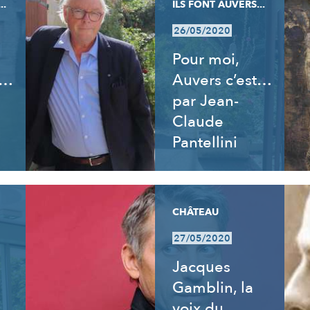
..
ILS FONT AUVERS...
26/05/2020
Pour moi,
t…
Auvers c’est…
par Jean-
Claude
Pantellini
CHÂTEAU
27/05/2020
:
Jacques
Gamblin, la
voix du