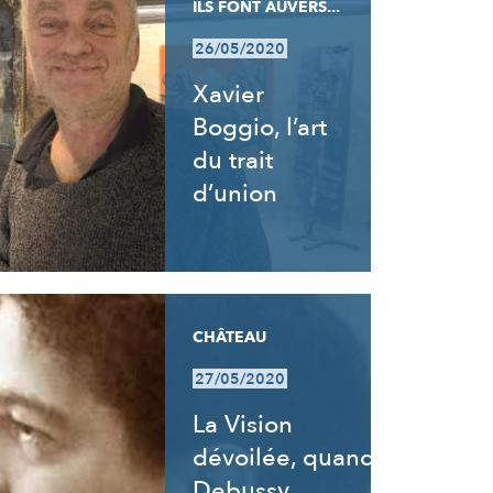
ILS FONT AUVERS...
26/05/2020
Xavier
Boggio, l’art
du trait
d’union
CHÂTEAU
27/05/2020
La Vision
dévoilée, quand
Debussy