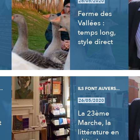
26/05/2020
Ferme des
Vallées :
temps long,
style direct
..
ILS FONT AUVERS...
26/05/2020
La 23ème
t
Marche, la
littérature en