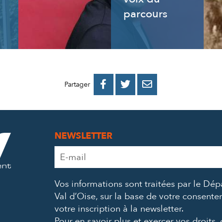
parcours
PARTAGER
PARTAGER
PARTAGER



Partager
SUR
SUR
PAR
FACEBOOK
TWITTER
E-
NEWSLETTER
MAIL
Adresse
e-
mail
Vos informations sont traitées par le Dé
*
Val d’Oise, sur la base de votre consent
votre inscription à la newsletter.
Pour en savoir plus et exercer vos droits,