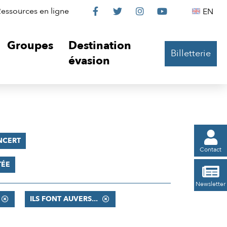
Le
Le
Le
Le
Englis
essources en ligne
EN




Château
Château
Château
Château
Groupes
Destination
Billetterie
sur
sur
sur
sur
évasion
Facebook
Twitter
Instagram
YouTube

NCERT
Contact
TÉE

Newsletter
ILS FONT AUVERS...