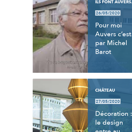
ILS FONT AUVERS.
26/05/2020
Pour moi
Auvers c’es
par Michel
Barot
CHÂTEAU
27/05/2020
Décoration 
le design
entre au