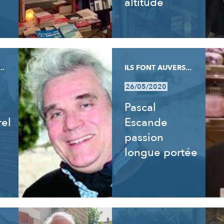
altitude
..
ILS FONT AUVERS...
26/05/2020
Pascal
rel
Escande
passion
longue portée