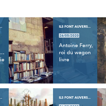
..
ILS FONT AUVERS...
26/05/2020
Antoine Ferry,
t…
roi du wagon
ie
livre
..
ILS FONT AUVERS...