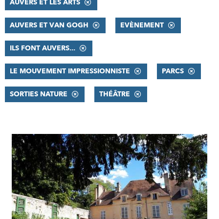
AUVERS ET LES ARTS
AUVERS ET VAN GOGH
EVÈNEMENT
ILS FONT AUVERS...
LE MOUVEMENT IMPRESSIONNISTE
PARCS
SORTIES NATURE
THÉÂTRE
RÉSULTATS