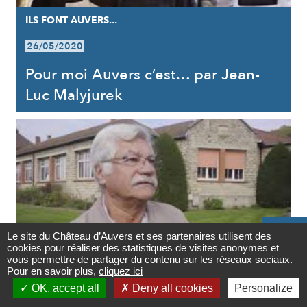
ILS FONT AUVERS...
26/05/2020
Pour moi Auvers c’est… par Jean-
Luc Malyjurek

Le site du Château d’Auvers et ses partenaires utilisent des
cookies pour réaliser des statistiques de visites anonymes et
Contact
vous permettre de partager du contenu sur les réseaux sociaux.
Pour en savoir plus,
cliquez ici

ILS FONT AUVERS...
OK, accept all
Deny all cookies
Personalize
Newsletter